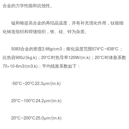
合金的力学性能和抗蚀性。
锰和铬提高合金的再结晶温度，并有补充强化作用，钛能细
化铸造组织和焊缝组织，铁、硅、锌为杂质。
5083合金的密度2.66g/cm3；熔化温度范围574℃~638℃；
比热容900J/(kg.k)；20℃时热导率120W/(m.k)；20℃时体胀系数
70×10-6m3/(m3.k)；平均线胀系数如下：
-50℃~20℃22.3μm/(m.k)
20℃~100℃24.2μm/(m.k)
20℃~200℃25.0μm/(m.k)