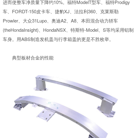
进而使整车净质量下降约10%。福特ModelT型车、福特Prodigy
车、FORDT-150皮卡车、捷豹XJ、法拉利360、克莱斯勒
Prowler、大众31Lupo、奥迪A2、A8、本田混合动力轿车
(theHondaInsight)、HondaNSX、特斯特-Model、S等均采用铝制
车身。用ABS制造发机盖与行李箱盖的更是不胜枚举。
典型板材合金的性能