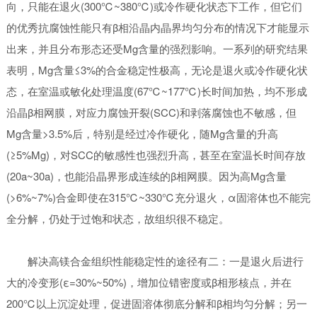
向，只能在退火(300℃~380℃)或冷作硬化状态下工作，但它们
的优秀抗腐蚀性能只有β相沿晶内晶界均匀分布的情况下才能显示
出来，并且分布形态还受Mg含量的强烈影响。一系列的研究结果
表明，Mg含量≤3%的合金稳定性极高，无论是退火或冷作硬化状
态，在室温或敏化处理温度(67℃~177℃)长时间加热，均不形成
沿晶β相网膜，对应力腐蚀开裂(SCC)和剥落腐蚀也不敏感，但
Mg含量>3.5%后，特别是经过冷作硬化，随Mg含量的升高
(≥5%Mg)，对SCC的敏感性也强烈升高，甚至在室温长时间存放
(20a~30a)，也能沿晶界形成连续的β相网膜。因为高Mg含量
(>6%~7%)合金即使在315℃~330℃充分退火，α固溶体也不能完
全分解，仍处于过饱和状态，故组织很不稳定。
解决高镁合金组织性能稳定性的途径有二：一是退火后进行
大的冷变形(ε=30%~50%)，增加位错密度或β相形核点，并在
200℃以上沉淀处理，促进固溶体彻底分解和β相均匀分解；另一