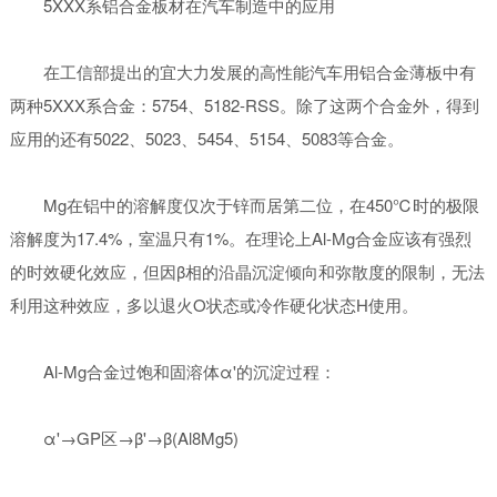
5XXX系铝合金板材在汽车制造中的应用
在工信部提出的宜大力发展的高性能汽车用铝合金薄板中有
两种5XXX系合金：5754、5182-RSS。除了这两个合金外，得到
应用的还有5022、5023、5454、5154、5083等合金。
Mg在铝中的溶解度仅次于锌而居第二位，在450℃时的极限
溶解度为17.4%，室温只有1%。在理论上Al-Mg合金应该有强烈
的时效硬化效应，但因β相的沿晶沉淀倾向和弥散度的限制，无法
利用这种效应，多以退火O状态或冷作硬化状态H使用。
Al-Mg合金过饱和固溶体α'的沉淀过程：
α'→GP区→β'→β(Al8Mg5)