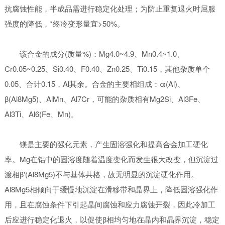
抗腐蚀性能，半成品需进行稳定化处理；为防止重复退火时屈服
强度的降低，*终冷变形量宜>50%。
该合金的成分(质量%)：Mg4.0~4.9、Mn0.4~1.0、
Cr0.05~0.25、Si0.40、F0.40、Zn0.25、Ti0.15，其他杂质单个
0.05、合计0.15，Al其余。合金的主要相组成：α(Al)、
β(Al8Mg5)、AlMn、Al7Cr，可能的杂质相有Mg2Si、Al3Fe、
Al3Ti、Al6(Fe、Mn)。
镁是主要的强化元素，产生固溶强化和提高合金加工硬化
率。Mg在铝中的固溶度随着温度变化而发生很大改变，但沉淀过
渡相β'(Al8Mg5)不与基体共格，故无明显的沉淀硬化作用。
Al8Mg5相倾向于缓慢地沉淀在滑移带和晶界上，降低固溶强化作
用，且在腐蚀条件下引起晶间腐蚀和应力腐蚀开裂，因此冷加工
后应进行稳定化退火，以促使β相均匀地在晶内和晶界沉淀，稳定