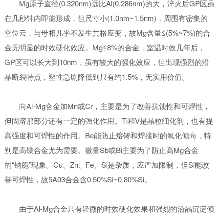
Mg原子直径(0.320nm)远比Al(0.286nm)的大，淬火后GP区虽
在几秒钟内即能形成，但尺寸小(1.0nm~1.5nm)，周围有密集的
空位云，与母相几乎不发生共格应变，故Mg含量≤(5%~7%)的合
金无明显的时效硬化效应。Mg≤8%的合金，室温时效几年后，
GP区可以长大到10nm，虽有较大的强化效应，但出现强烈的沿
晶断裂特点，塑性急剧降低到只有约1.5%，无实用价值。
向Al-Mg合金加Mn或Cr，主要是为了改善抗蚀性和可焊性，
但固溶那部分还有一定的强化作用。Ti和V是晶粒细化剂，也有提
高强度和可焊性的作用。Be能防止熔铸和焊接时的氧化倾向，特
别是高镁合金尤为需要。微量Sb或Bi主要为了防止高Mg合金
的“钠脆”现象。Cu、Zn、Fe、Si是杂质，应严加限制，但Si能改
善可焊性，故5A03合金含0.50%Si~0.80%Si。
由于Al-Mg合金只有轻微的时效硬化效果和强烈的沿晶沉淀倾