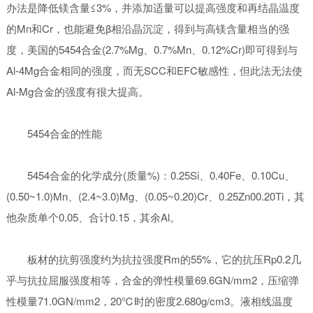
办法是降低镁含量≤3%，并添加适量可以提高强度和再结晶温度
的Mn和Cr，也能避免β相沿晶沉淀，得到与高镁含量相当的强
度，美国的5454合金(2.7%Mg、0.7%Mn、0.12%Cr)即可得到与
Al-4Mg合金相同的强度，而无SCC和EFC敏感性，但此法无法使
Al-Mg合金的强度有很大提高。
5454合金的性能
5454合金的化学成分(质量%)：0.25Si、0.40Fe、0.10Cu、
(0.50~1.0)Mn、(2.4~3.0)Mg、(0.05~0.20)Cr、0.25Zn00.20Ti，其
他杂质单个0.05、合计0.15，其余Al。
板材的抗剪强度约为抗拉强度Rm的55%，它的抗压Rp0.2几
乎与抗拉屈服强度相等，合金的弹性模量69.6GN/mm2，压缩弹
性模量71.0GN/mm2，20℃时的密度2.680g/cm3。液相线温度