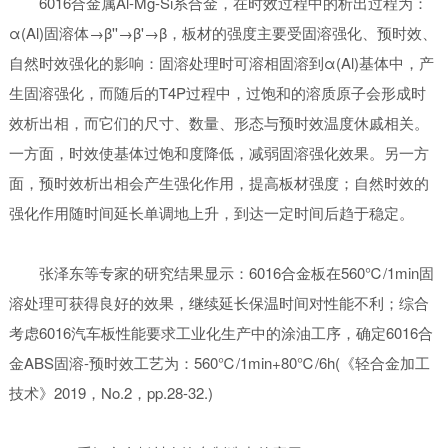
6016合金属Al-Mg-Si系合金，在时效过程中的析出过程为：
α(Al)固溶体→β''→β'→β，板材的强度主要受固溶强化、预时效、
自然时效强化的影响：固溶处理时可溶相固溶到α(Al)基体中，产
生固溶强化，而随后的T4P过程中，过饱和的溶质原子会形成时
效析出相，而它们的尺寸、数量、形态与预时效温度休戚相关。
一方面，时效使基体过饱和度降低，减弱固溶强化效果。另一方
面，预时效析出相会产生强化作用，提高板材强度；自然时效的
强化作用随时间延长单调地上升，到达一定时间后趋于稳定。
张泽东等专家的研究结果显示：6016合金板在560℃/1min固
溶处理可获得良好的效果，继续延长保温时间对性能不利；综合
考虑6016汽车板性能要求工业化生产中的涂油工序，确定6016合
金ABS固溶-预时效工艺为：560℃/1min+80℃/6h(《轻合金加工
技术》2019，No.2，pp.28-32.)