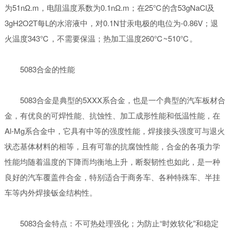
为51nΩ.m，电阻温度系数为0.1nΩ.m；在25℃的含53gNaCl及
3gH2O2T每L的水溶液中，对0.1N甘汞电极的电位为-0.86V；退
火温度343℃，不需要保温；热加工温度260℃~510℃。
5083合金的性能
5083合金是典型的5XXX系合金，也是一个典型的汽车板材合
金，有优良的可焊性能、抗蚀性、加工成形性能和低温性能，在
Al-Mg系合金中，它具有中等的强度性能，焊接接头强度可与退火
状态基体材料的相等，且有可靠的抗腐蚀性能，合金的各项力学
性能均随着温度的下降而均衡地上升，断裂韧性也如此，是一种
良好的汽车覆盖件合金，特别适合于商务车、各种特殊车、半挂
车等内外焊接钣金结构性。
5083合金特点：不可热处理强化；为防止“时效软化”和稳定