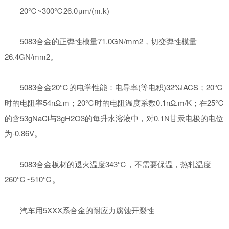
20℃~300℃26.0μm/(m.k)
5083合金的正弹性模量71.0GN/mm2，切变弹性模量
26.4GN/mm2。
5083合金20℃的电学性能：电导率(等电积)32%IACS；20℃
时的电阻率54nΩ.m；20℃时的电阻温度系数0.1nΩ.m/K；在25℃
的含53gNaCl与3gH2O3的每升水溶液中，对0.1N甘汞电极的电位
为-0.86V。
5083合金板材的退火温度343℃，不需要保温，热轧温度
260℃~510℃。
汽车用5XXX系合金的耐应力腐蚀开裂性