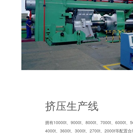
挤压生产线
拥有10000t、9000t、8000t、7000t、6000t、5
4000t、3600t、3000t、2700t、2000t等