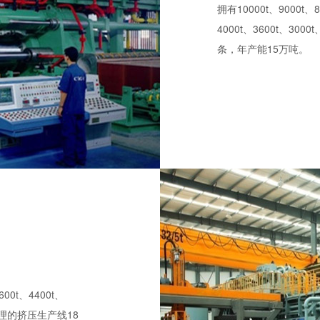
拥有10000t、9000t、8
4000t、3600t、30
条，年产能15万吨。
600t、4400t、
配置合理的挤压生产线18