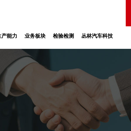
户
生产能力
业务板块
检验检测
丛林汽车科技