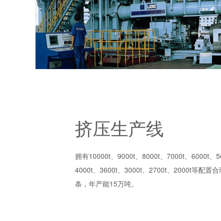
挤压生产线
拥有10000t、9000t、8000t、7000t、6000t、5
4000t、3600t、3000t、2700t、2000t等
条，年产能15万吨。