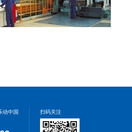
乐动中国
扫码关注