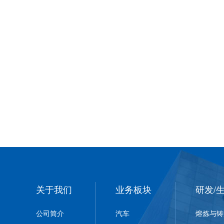
关于我们
业务板块
研发/
公司简介
汽车
熔炼与铸