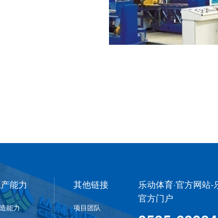
生产能力
其他链接
乐动体育·官方网站-
官方门户
造能力
项目团队