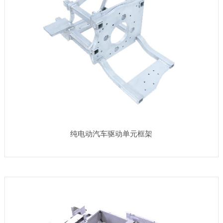
纯电动汽车驱动单元框架