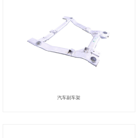
汽车副车架