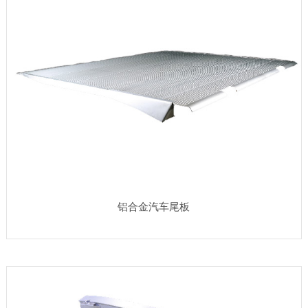
铝合金汽车尾板